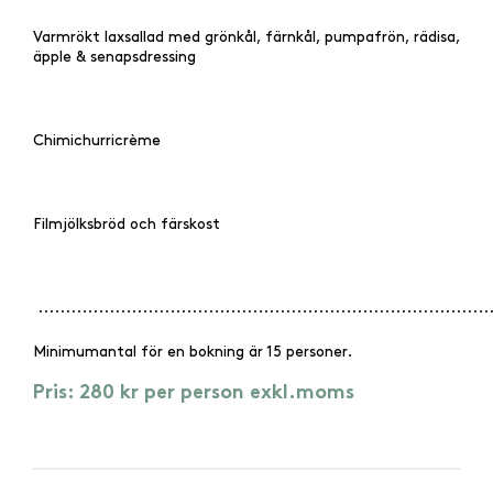
Varmrökt laxsallad med grönkål, färnkål, pumpafrön, rädisa,
äpple &
senapsdressing
Chimichurricrème
Filmjölksbröd och färskost
..................................................................................
Minimumantal för en bokning är 15 personer.
Pris: 280 kr per person exkl.moms