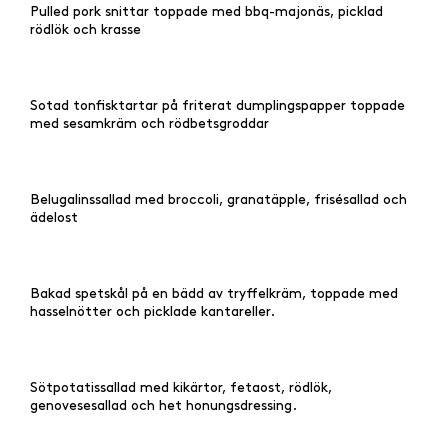
Pulled pork snittar toppade med bbq-majonäs, picklad
rödlök och krasse
Sotad tonfisktartar på friterat dumplingspapper toppade
med sesamkräm och rödbetsgroddar
Belugalinssallad med broccoli, granatäpple, frisésallad och
ädelost
Bakad spetskål på en bädd av tryffelkräm, toppade med
hasselnötter och picklade kantareller.
Sötpotatissallad med kikärtor, fetaost, rödlök,
genovesesallad och het honungsdressing.