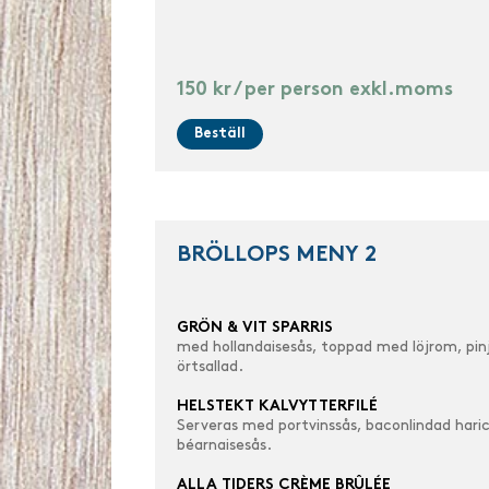
150 kr / per person exkl.moms
Beställ
BRÖLLOPS MENY 2
GRÖN & VIT SPARRIS
med hollandaisesås, toppad med löjrom, pinj
örtsallad.
HELSTEKT KALVYTTERFILÉ
Serveras med portvinssås, baconlindad
hari
béarnaisesås.
ALLA TIDERS CRÈME BRÛLÉE