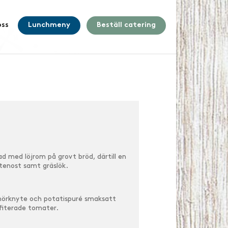
ss
Lunchmeny
Beställ catering
d med löjrom på grovt bröd, därtill en
tenost samt gräslök
.
imörknyte och
potatispuré smaksatt
fiterade tomater.