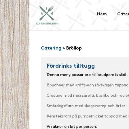
Hem
Cater
Catering
> Bröllop
Fördrinks tilltugg
Denna meny passar bra till brudparets skål.
Bouchéer med kräft-och räkskagen toppa
Crostine med mozzarella, basilika och rödlö
Smördegsflarn med skogssvamp och örter
Rensteksröra på pumpernickel toppad med 
Vi räknar en bit per person.