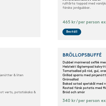
rulltårta toppad med vanil
färska jordgubbar.
465 kr / per person 
Beställ
BRÖLLOPSBUFFÉ
Dubbel marinerad oxfilé med
Helstekt lågtempad kalvytte
Tomatsallad på röd, gul, ora
enötter & liten
Grillad sparris med pinjenö
Grönsallad
Bakad sotad spetskål med r
Rostad färsk potatis med fli
cot verts
,
potatiskaka &
Bröd och smör
340 kr / per person 