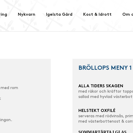
ing
Nykvarn
Igelsta Gård
Kost & Idrott
Om o
BRÖLLOPS MENY 1
ALLA TIDERS SKAGEN
d med rom
med räkor och kräftor toppa
sallad med hyvlad västerbot
k
HELSTEKT OXFILÉ
serveras med rödvinsås, pr
lingon.
med västerbottenost & con
SOMMARTÅRTA I GLAS